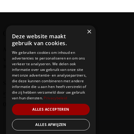
i
g
a
t
×
Creating cultural bridges
i
Deze website maakt
o
gebruik van cookies.
n
Address
We gebruiken cookies om inhoud en
advertenties te personaliseren en om ons
‘s-Gravendijkwal
58
verkeer te analyseren. We delen ook
3014 EE Rotterdam
informatie over uw gebruik van onze site
met onze advertentie- en analysepartners,
die deze kunnen combineren met andere
Say Hello
informatie die u aan hen heeft verstrekt of
die zij hebben verzameld door uw gebruik
info@redbridge-foundation.com
van hun diensten.
Privacybeleid
06-20290247
ALLES ACCEPTEREN
ALLES AFWIJZEN
Our Team
Events
Contacts