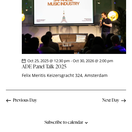
i
S
d
e
a
e
w
t
a
s
e
r
N
.
c
a
h
v
a
i
g
n
Oct 25, 2025 @ 12:30 pm
-
Oct 30, 2026 @ 2:00 pm
a
d
ADE Panel Talk 2025
t
V
Felix Meritis
Keizersgracht 324, Amsterdam
i
i
o
e
n
w
Previous Day
Next Day
s
N
a
Subscribe to calendar
v