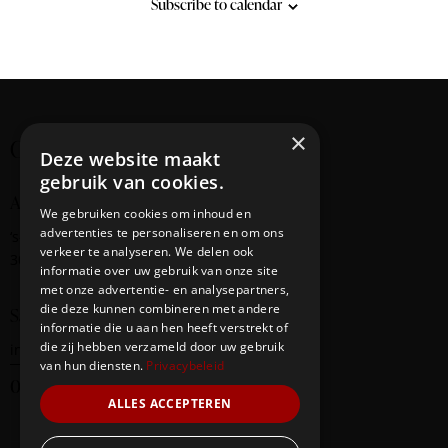
i
Subscribe to calendar
g
a
t
i
o
×
Creating cultural bridges
Deze website maakt
n
gebruik van cookies.
Address
We gebruiken cookies om inhoud en
advertenties te personaliseren en om ons
‘s-Gravendijkwal
58
verkeer te analyseren. We delen ook
3014 EE Rotterdam
informatie over uw gebruik van onze site
met onze advertentie- en analysepartners,
die deze kunnen combineren met andere
Say Hello
informatie die u aan hen heeft verstrekt of
die zij hebben verzameld door uw gebruik
info@redbridge-foundation.com
van hun diensten.
Privacybeleid
06-20290247
ALLES ACCEPTEREN