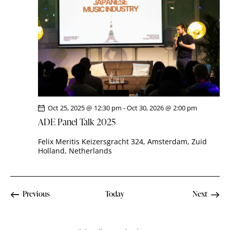
i
S
d
e
a
e
w
t
a
s
e
r
N
.
c
a
h
v
a
i
g
n
Oct 25, 2025 @ 12:30 pm
-
Oct 30, 2026 @ 2:00 pm
a
d
ADE Panel Talk 2025
t
V
i
i
Felix Meritis
Keizersgracht 324, Amsterdam, Zuid
o
Holland, Netherlands
e
n
w
s
N
Events
Previous
Today
Next
Events
a
v