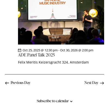
i
S
d
e
a
e
w
t
a
s
e
r
N
.
c
a
h
v
a
i
g
n
Oct 25, 2025 @ 12:30 pm
-
Oct 30, 2026 @ 2:00 pm
a
d
ADE Panel Talk 2025
t
V
Felix Meritis
Keizersgracht 324, Amsterdam
i
i
o
e
n
w
Previous Day
Next Day
s
N
a
Subscribe to calendar
v