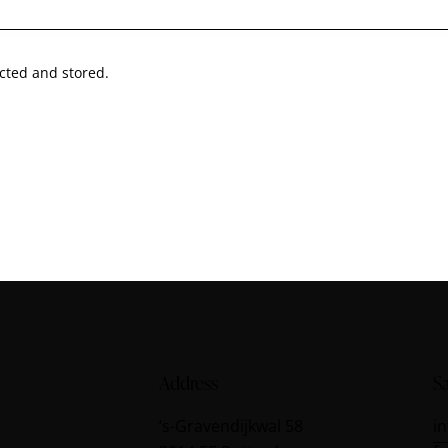
ected and stored.
Address
S
‘s-Gravendijkwal
58
i