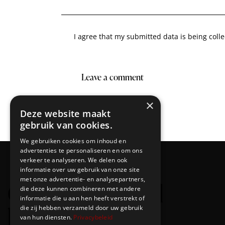
I agree that my submitted data is being coll
×
Deze website maakt
gebruik van cookies.
We gebruiken cookies om inhoud en
advertenties te personaliseren en om ons
verkeer te analyseren. We delen ook
informatie over uw gebruik van onze site
met onze advertentie- en analysepartners,
Creating cultural
die deze kunnen combineren met andere
informatie die u aan hen heeft verstrekt of
bridges
die zij hebben verzameld door uw gebruik
van hun diensten.
Privacybeleid