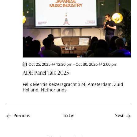
i
S
d
e
a
e
w
t
a
s
e
r
N
.
c
a
h
v
a
i
g
n
Oct 25, 2025 @ 12:30 pm
-
Oct 30, 2026 @ 2:00 pm
a
d
ADE Panel Talk 2025
t
V
i
i
Felix Meritis
Keizersgracht 324, Amsterdam, Zuid
o
Holland, Netherlands
e
n
w
s
N
Events
Previous
Today
Next
Events
a
v