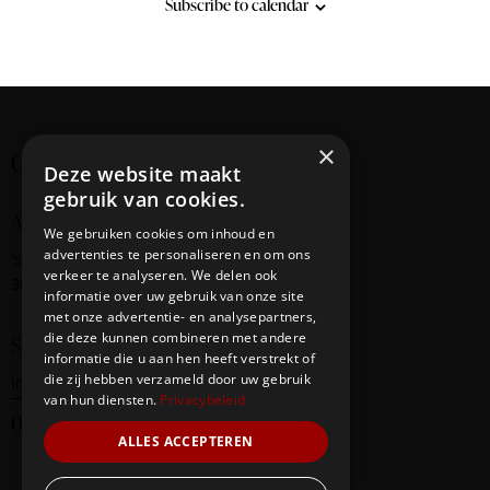
i
Subscribe to calendar
g
a
t
i
o
×
Creating cultural bridges
Deze website maakt
n
gebruik van cookies.
Address
We gebruiken cookies om inhoud en
advertenties te personaliseren en om ons
‘s-Gravendijkwal
58
verkeer te analyseren. We delen ook
3014 EE Rotterdam
informatie over uw gebruik van onze site
met onze advertentie- en analysepartners,
die deze kunnen combineren met andere
Say Hello
informatie die u aan hen heeft verstrekt of
die zij hebben verzameld door uw gebruik
info@redbridge-foundation.com
van hun diensten.
Privacybeleid
06-20290247
ALLES ACCEPTEREN