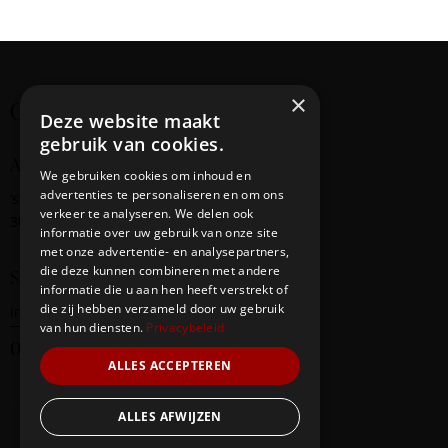
i
g
a
t
×
Creating cultural bridges
i
Deze website maakt
o
gebruik van cookies.
n
Address
We gebruiken cookies om inhoud en
advertenties te personaliseren en om ons
‘s-Gravendijkwal
58
verkeer te analyseren. We delen ook
3014 EE Rotterdam
informatie over uw gebruik van onze site
met onze advertentie- en analysepartners,
die deze kunnen combineren met andere
Say Hello
informatie die u aan hen heeft verstrekt of
die zij hebben verzameld door uw gebruik
info@redbridge-foundation.com
van hun diensten.
Privacybeleid
06-20290247
ALLES ACCEPTEREN
ALLES AFWIJZEN
Our Team
Events
Contacts