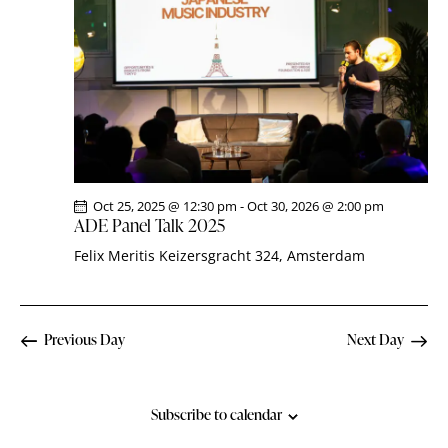
i
S
d
e
a
e
w
t
a
s
e
r
N
.
c
a
h
v
a
i
g
n
Oct 25, 2025 @ 12:30 pm
-
Oct 30, 2026 @ 2:00 pm
a
d
ADE Panel Talk 2025
t
V
Felix Meritis
Keizersgracht 324, Amsterdam
i
i
o
e
n
w
Previous Day
Next Day
s
N
a
Subscribe to calendar
v