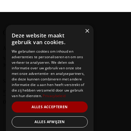
i
g
a
t
×
Creating cultural bridges
i
Deze website maakt
o
gebruik van cookies.
n
Address
We gebruiken cookies om inhoud en
advertenties te personaliseren en om ons
‘s-Gravendijkwal
58
verkeer te analyseren. We delen ook
3014 EE Rotterdam
informatie over uw gebruik van onze site
met onze advertentie- en analysepartners,
die deze kunnen combineren met andere
Say Hello
informatie die u aan hen heeft verstrekt of
die zij hebben verzameld door uw gebruik
info@redbridge-foundation.com
van hun diensten.
Privacybeleid
06-20290247
ALLES ACCEPTEREN
ALLES AFWIJZEN
Our Team
Events
Contacts