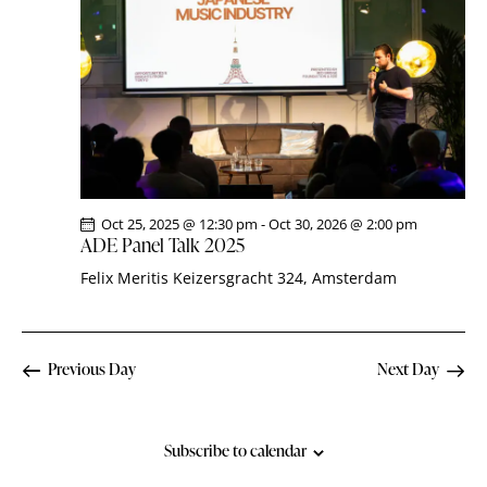
i
S
d
e
a
e
w
t
a
s
e
r
N
.
c
a
h
v
a
i
g
n
Oct 25, 2025 @ 12:30 pm
-
Oct 30, 2026 @ 2:00 pm
a
d
ADE Panel Talk 2025
t
V
Felix Meritis
Keizersgracht 324, Amsterdam
i
i
o
e
n
w
Previous Day
Next Day
s
N
a
Subscribe to calendar
v