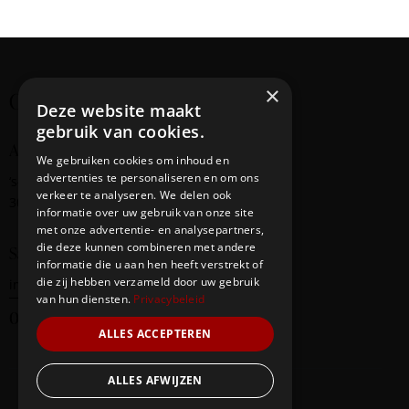
i
g
a
t
×
Creating cultural bridges
i
Deze website maakt
o
gebruik van cookies.
n
Address
We gebruiken cookies om inhoud en
advertenties te personaliseren en om ons
‘s-Gravendijkwal
58
verkeer te analyseren. We delen ook
3014 EE Rotterdam
informatie over uw gebruik van onze site
met onze advertentie- en analysepartners,
die deze kunnen combineren met andere
Say Hello
informatie die u aan hen heeft verstrekt of
die zij hebben verzameld door uw gebruik
info@redbridge-foundation.com
van hun diensten.
Privacybeleid
06-20290247
ALLES ACCEPTEREN
ALLES AFWIJZEN
Our Team
Events
Contacts