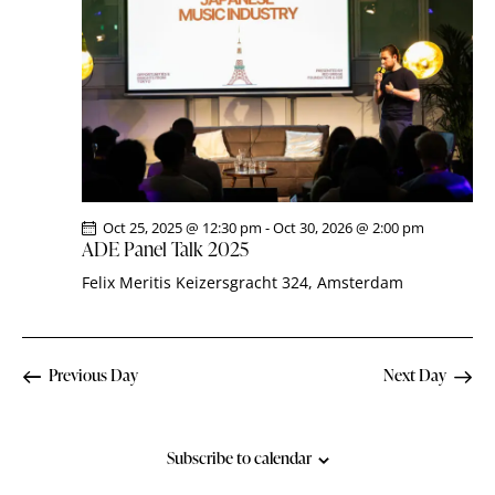
i
S
d
e
a
e
w
t
a
s
e
r
N
.
c
a
h
v
a
i
g
n
Oct 25, 2025 @ 12:30 pm
-
Oct 30, 2026 @ 2:00 pm
a
d
ADE Panel Talk 2025
t
V
Felix Meritis
Keizersgracht 324, Amsterdam
i
i
o
e
n
w
Previous Day
Next Day
s
N
a
Subscribe to calendar
v