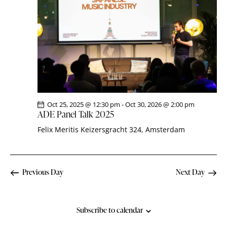
i
S
d
e
a
e
w
t
a
s
e
r
N
.
c
a
h
v
a
i
g
n
Oct 25, 2025 @ 12:30 pm
-
Oct 30, 2026 @ 2:00 pm
a
d
ADE Panel Talk 2025
t
V
Felix Meritis
Keizersgracht 324, Amsterdam
i
i
o
e
n
w
Previous Day
Next Day
s
N
a
Subscribe to calendar
v