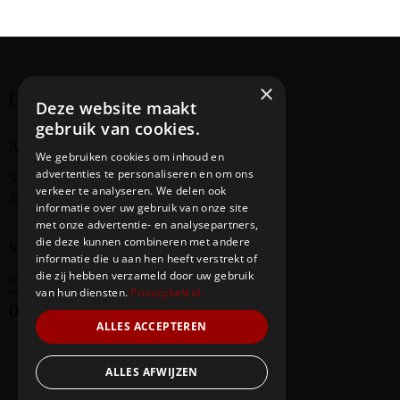
i
g
a
t
×
Creating cultural bridges
i
Deze website maakt
o
gebruik van cookies.
n
Address
We gebruiken cookies om inhoud en
advertenties te personaliseren en om ons
‘s-Gravendijkwal
58
verkeer te analyseren. We delen ook
3014 EE Rotterdam
informatie over uw gebruik van onze site
met onze advertentie- en analysepartners,
die deze kunnen combineren met andere
Say Hello
informatie die u aan hen heeft verstrekt of
die zij hebben verzameld door uw gebruik
info@redbridge-foundation.com
van hun diensten.
Privacybeleid
06-20290247
ALLES ACCEPTEREN
ALLES AFWIJZEN
Our Team
Events
Contacts